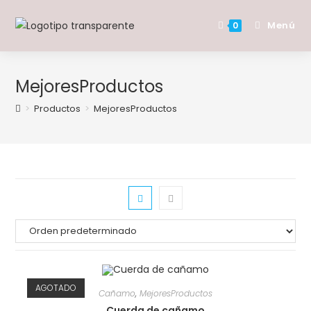
Saltar
al
Menú
0
contenido
MejoresProductos
>
Productos
>
MejoresProductos
AGOTADO
Cañamo
,
MejoresProductos
Cuerda de cañamo