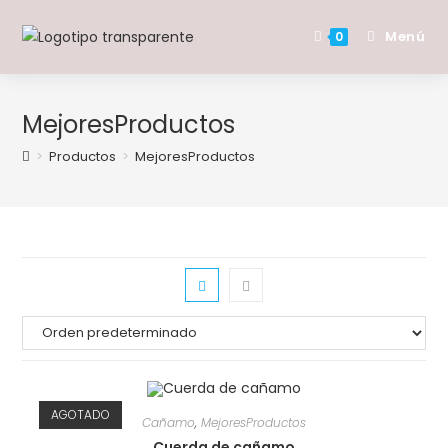
Saltar
al
Menú
0
contenido
MejoresProductos
>
Productos
>
MejoresProductos
AGOTADO
Cañamo
,
MejoresProductos
Cuerda de cañamo