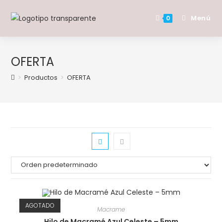
Saltar
al
Menú
0
contenido
OFERTA
>
Productos
>
OFERTA
AGOTADO
Macrame
Hilo de Macramé Azul Celeste – 5mm