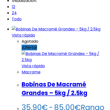
Visualización:
12
24
Todo
Vista rápida
Agotado
¡Oferta!
Vista rápida
Macrame
Bobinas De Macramé
Grandes – 5kg / 2.5kg
35,90
€
-
85,00
€
Rango