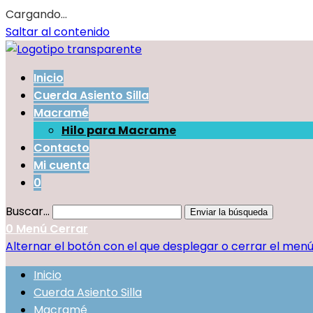
Cargando...
Saltar al contenido
Inicio
Cuerda Asiento Silla
Macramé
Hilo para Macrame
Contacto
Mi cuenta
0
Buscar...
Enviar la búsqueda
0
Menú
Cerrar
Alternar el botón con el que desplegar o cerrar el men
Inicio
Cuerda Asiento Silla
Macramé