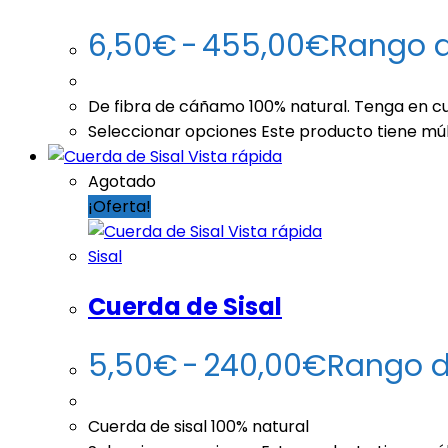
6,50
€
-
455,00
€
Rango d
De fibra de cáñamo 100% natural. Tenga en cu
Seleccionar opciones
Este producto tiene múl
Vista rápida
Agotado
¡Oferta!
Vista rápida
Sisal
Cuerda de Sisal
5,50
€
-
240,00
€
Rango d
Cuerda de sisal 100% natural