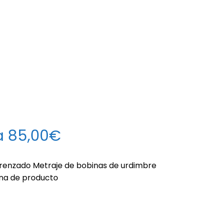
a 85,00€
 trenzado Metraje de bobinas de urdimbre
ina de producto