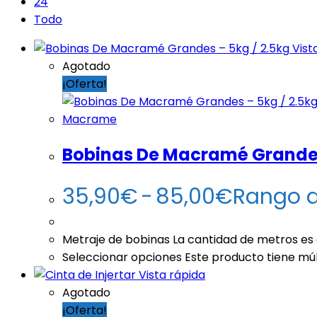
24
Todo
Vist
Agotado
¡Oferta!
Macrame
Bobinas De Macramé Grandes
35,90
€
-
85,00
€
Rango d
Metraje de bobinas La cantidad de metros es
Seleccionar opciones
Este producto tiene múl
Vista rápida
Agotado
¡Oferta!