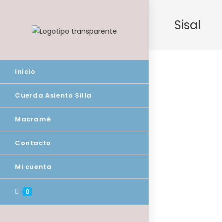
Saltar
al
Sisal
contenido
Inicio
Cuerda Asiento Silla
Macramé
Contacto
Mi cuenta
0