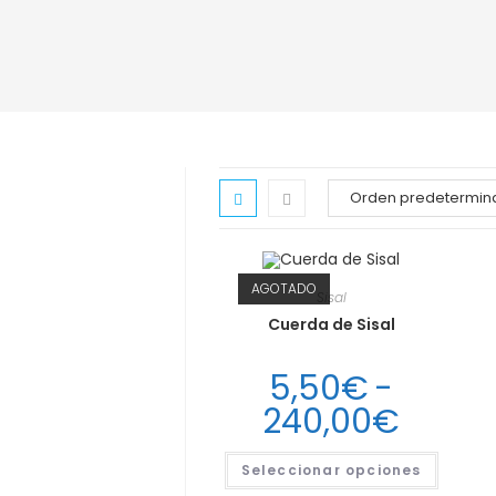
AGOTADO
Sisal
Cuerda de Sisal
5,50
€
-
Rang
240,00
€
de
Este
Seleccionar opciones
produc
precio
tiene