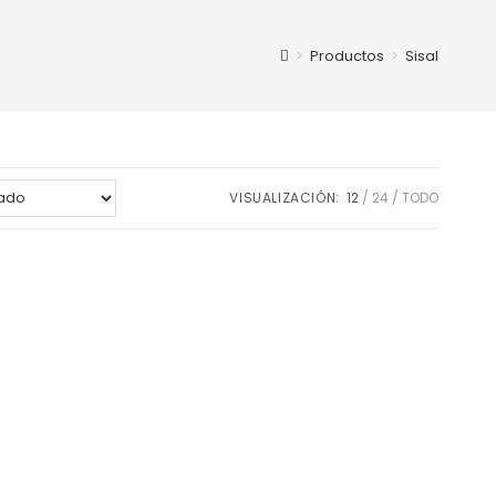
>
Productos
>
Sisal
VISUALIZACIÓN:
12
24
TODO
o
to
s: