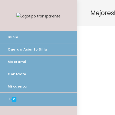
Saltar
al
Mejores
contenido
Inicio
Cuerda Asiento Silla
Macramé
Contacto
Mi cuenta
0