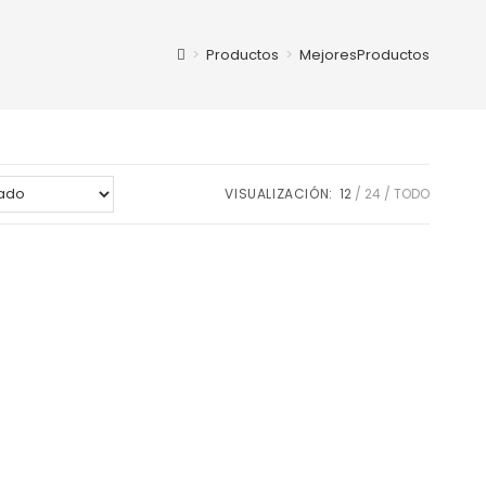
>
Productos
>
MejoresProductos
VISUALIZACIÓN:
12
24
TODO
o
to
os: