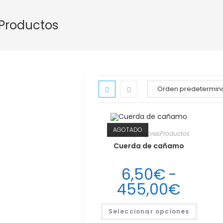
Productos
AGOTADO
Cañamo
,
MejoresProductos
Cuerda de cañamo
6,50
€
-
Rang
455,00
€
de
Este
Seleccionar opciones
produc
preci
tiene