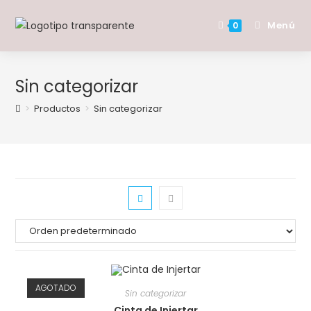
Saltar
al
Menú
0
contenido
Sin categorizar
>
Productos
>
Sin categorizar
AGOTADO
Sin categorizar
Cinta de Injertar