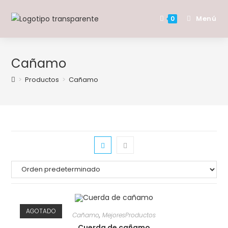
Saltar
al
Menú
0
contenido
Cañamo
>
Productos
>
Cañamo
AGOTADO
Cañamo
,
MejoresProductos
Cuerda de cañamo