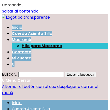
Cargando...
Saltar al contenido
Inicio
Cuerda Asiento Silla
Macramé
Hilo para Macrame
Contacto
Mi cuenta
0
Buscar...
Enviar la búsqueda
0
Menú
Cerrar
Alternar el botón con el que desplegar o cerrar el
menú
Inicio
Cuerda Asiento Silla