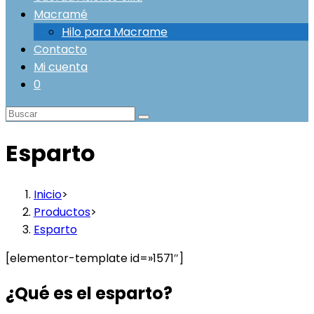
Macramé
Hilo para Macrame
Contacto
Mi cuenta
0
Esparto
Inicio
>
Productos
>
Esparto
[elementor-template id=»1571″]
¿Qué es el esparto?